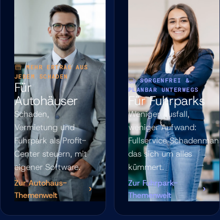
MEHR ERTRAG AUS
JEDEM SCHADEN
SORGENFREI &
Für
PLANBAR UNTERWEGS
Autohäuser
Für Fuhrparks
Schaden,
Weniger Ausfall,
Vermietung und
weniger Aufwand:
Fuhrpark als Profit-
Fullservice‑Schadenma
Center steuern, mit
das sich um alles
eigener Software.
kümmert.
Zur Autohaus-
Zur Fuhrpark-
Themenwelt
Themenwelt