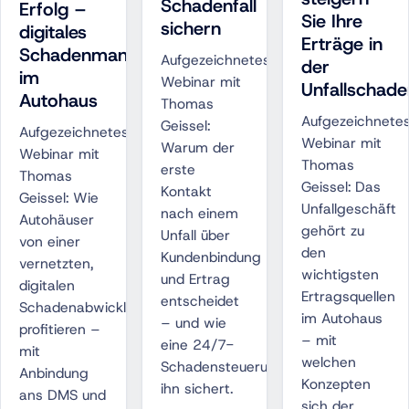
Schadenfall
Erfolg –
Sie Ihre
sichern
digitales
Erträge in
Schadenmanagement
Aufgezeichnetes
der
im
Webinar mit
Unfallschad
Autohaus
Thomas
Aufgezeichnete
Geissel:
Aufgezeichnetes
Webinar mit
Warum der
Webinar mit
Thomas
erste
Thomas
Geissel: Das
Kontakt
Geissel: Wie
Unfallgeschäft
nach einem
Autohäuser
gehört zu
Unfall über
von einer
den
Kundenbindung
vernetzten,
wichtigsten
und Ertrag
digitalen
Ertragsquellen
entscheidet
Schadenabwicklung
im Autohaus
– und wie
profitieren –
– mit
eine 24/7-
mit
welchen
Schadensteuerung
Anbindung
Konzepten
ihn sichert.
ans DMS und
sich der