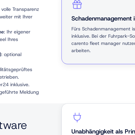
 volle Transparenz
eiter mit Ihrer
Schadenmanagement im
Fürs Schadenmanagement is
ne
: Ihr eigener
inklusive. Bei der Fuhrpark-S
eel Ihres
carento fleet manager nutzen
arbeiten.
)
: optional
litätsgeprüftes
trieben.
24 inklusive.
, geführte Meldung
ftware
Unabhängigkeit als Prin