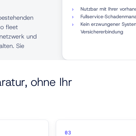
Nutzbar mit Ihrer vorha
Fullservice‑Schadenmana
r bestehenden
Kein erzwungener Syste
o fleet
Versichererbindung
rnetzwerk und
lten. Sie
atur, ohne Ihr