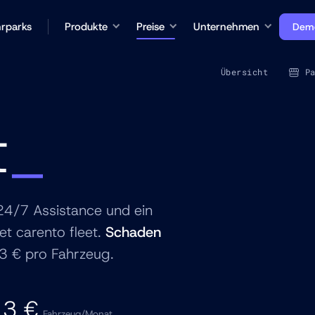
rparks
Produkte
Preise
Unternehmen
Demo
Übersicht
P
t
 24/7 Assistance und ein
t carento fleet.
Schaden
3 € pro Fahrzeug.
 3 €
Fahrzeug/Monat