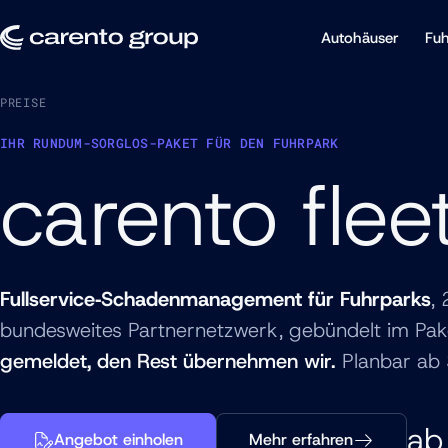
Autohäuser
Fuh
PREISE
IHR RUNDUM-SORGLOS-PAKET FÜR DEN FUHRPARK
carento flee
Fullservice‑Schadenmanagement für Fuhrparks
,
bundesweites Partnernetzwerk, gebündelt im Pake
gemeldet, den Rest übernehmen wir.
Planbar ab 
ab
Angebot einholen
Mehr erfahren