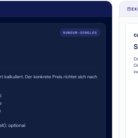
EX
RUNDUM-SORGLOS
c
S
Da
Di
in
kalkuliert. Der konkrete Preis richtet sich nach
l
e
k
t): optional