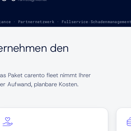
tance · Partnernetzwerk · Fullservice‑Schadenmanagemen
bernehmen den
Das Paket carento fleet nimmt Ihrer
ger Aufwand, planbare Kosten.